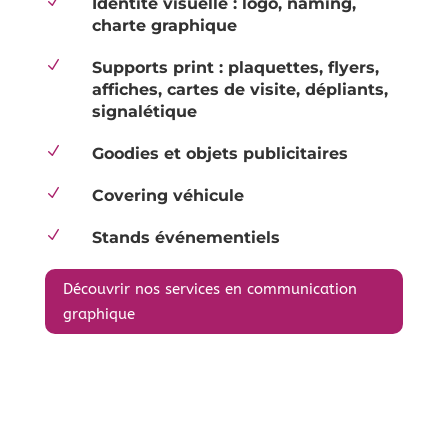
N
Identité visuelle : logo, naming,
charte graphique
N
Supports print : plaquettes, flyers,
affiches, cartes de visite, dépliants,
signalétique
N
Goodies et objets publicitaires
N
Covering véhicule
N
Stands événementiels
Découvrir nos services en communication
graphique